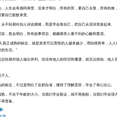
为，人生会有感同身受。后来才明白，所有的苦，要自己去熬，所有的难
需要自己默默承受。
，从不轻易向别人诉说艰难，而是学会靠自己，把自己从泥淖里拔起来。
宽容，愈会明白，所有故事背后，都藏着旁人看不到的心酸和委屈。
个人真正成熟的标志，就是发觉可以责怪的人越来越少，理由很简单，人人
的生活。”
们总轻易对他人做出评判。但没有他人的经历和遭遇，就无法得知，他人
责于人。
熟的标志，不过是明白了反躬自省，懂得了理解宽容，学会了将心比心。
成熟，不在于年龄的大小。当我们学会豁达，就不再抱怨；当我们学会强
不再责备。
章:
文案