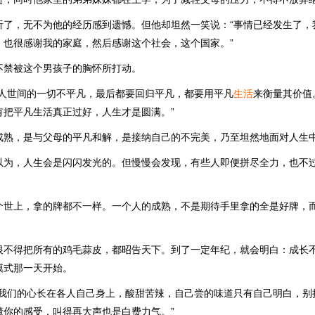
听了，无不为他的经历感到遗憾。但他却坦然一笑说：“事情已经发生了，
，也很感谢我的家庭，然后感谢这个社会，这个国家。”
不禁被这个男孩子的胸怀所打动。
“人世间的一切不平凡，最后都要回归平凡，都要用平凡
生活
来衡量其价值
有把平凡生活真正过好，人生才是圆满。”
成熟，是与父母的平凡和解，是接纳自己的不完美，乃至坦然地面对人生
以为，人生会是闪闪发光的。但慢慢会发现，有些人即便拼尽全力，也不
个世上，拿的牌都不一样。一个人的成熟，不是期待手里拿的全是好牌，
恨不得把所有的鸡毛蒜皮，都昭告天下。到了一定年纪，就会明白：成长
模式那一天开始。
“我们的心长在各人自己身上，酸甜苦辣，自己尝的味道只有自己明白，别
懂你的感受，叫得再大声也是白费力气。”