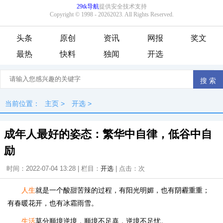
头条
原创
资讯
网报
奖文
最热
快料
独闻
开选
当前位置：
主页
>
开选
>
成年人最好的姿态：繁华中自律，低谷中自
励
时间：2022-07-04 13:28 | 栏目：
开选
| 点击：
次
人生
就是一个酸甜苦辣的过程，有阳光明媚，也有阴霾重重；
有春暖花开，也有冰霜雨雪。
生活
莫分顺境逆境，顺境不足喜，逆境不足忧。