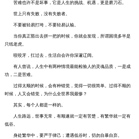
苦难也许不是坏事，它是人生的挑战、机遇，更是磨刀石。
世上只有失败，没有失败者。
不要被轻易打垮，不要轻易认输。
当你真正豁出去拼一把的时候，你就会发现，所谓困境多半是
只纸老虎。
咬咬牙，扛过去，生活自会许你深邃辽阔。
有人曾说，人生中有两种情境最能检验人的灵魂品质，一是成
功，二是苦难。
过得太顺的时候，会有种错觉，觉得一切很简单。过得不顺的
时候，人又会错觉，为什么全世界我最惨？
其实，每个人都是一样的。
人生路远，世事无常，有顺遂就一定有苦楚，有繁华就一定有
低谷。
身处繁华中，要严于律己；遭遇低谷时，切勿自暴自弃。