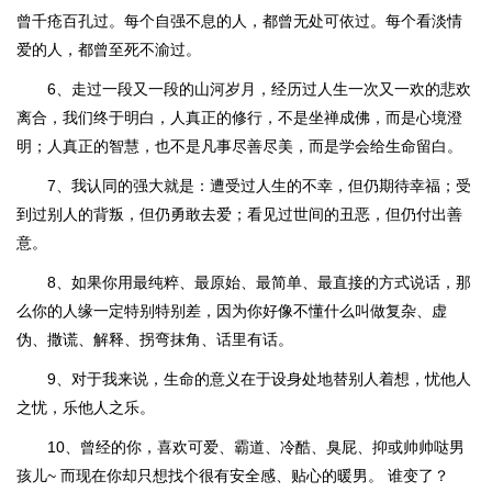
曾千疮百孔过。每个自强不息的人，都曾无处可依过。每个看淡情
爱的人，都曾至死不渝过。
6、走过一段又一段的山河岁月，经历过人生一次又一欢的悲欢
离合，我们终于明白，人真正的修行，不是坐禅成佛，而是心境澄
明；人真正的智慧，也不是凡事尽善尽美，而是学会给生命留白。
7、我认同的强大就是：遭受过人生的不幸，但仍期待幸福；受
到过别人的背叛，但仍勇敢去爱；看见过世间的丑恶，但仍付出善
意。
8、如果你用最纯粹、最原始、最简单、最直接的方式说话，那
么你的人缘一定特别特别差，因为你好像不懂什么叫做复杂、虚
伪、撒谎、解释、拐弯抹角、话里有话。
9、对于我来说，生命的意义在于设身处地替别人着想，忧他人
之忧，乐他人之乐。
10、曾经的你，喜欢可爱、霸道、冷酷、臭屁、抑或帅帅哒男
孩儿~ 而现在你却只想找个很有安全感、贴心的暖男。 谁变了？