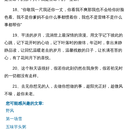
18、“你敬我一尺我还你一丈，你看我不爽那我也不会给你好脸
色看。我不是你爹妈不会什么事都惯着你，我也不是雷锋不是什么
事都帮你”
19、平淡的岁月，流淌世上最深情的浪漫。用文字记下彼此的
心跳，记下花开时的心动，记下叶落时的缠绵，年迈时，拿出来静
静品读，让回忆温暖老去的岁月，温馨残败的日子，让长满苍苔的
心，有了花间月下的喜悦。
20、这个秋天该很好，假若你此刻仍然在我身旁，假若初见时
的一切都没有走样。
21、去见你想见的人，去做你想做的事，趁阳光正好，趁微风
不噪，趁你未老。
您可能感兴趣的文章:
野风
第一场雪
五味芋头粥