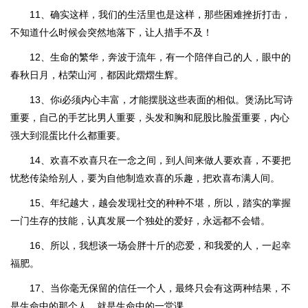
11、确实这样，我们的生活里也是这样，那些困难挫折打击，
不知道什么时候会突然地落下，让人措手不及！
12、生命的繁华，奔波于流年，有一个陪伴自己的人，眼中的
春秋日月，枯荣山河，都因此熠熠生辉。
13、你i必须内心丰富，才能摆脱这些表面的相似。煲汤比写诗
重要，自己的手艺比男人重要，头发和胸和屁股比脸蛋重要，内心
强大到混蛋比什么都重要。
14、欢喜不欢喜只在一念之间，到人间来做人要欢喜，不要把
忧愁传染给别人，要为自他制造欢喜的乐趣，把欢喜布满人间。
15、年纪越大，越会发现社交的种种不堪，所以，踏实的掌握
一门生存的技能，认真发展一个独处的爱好，永远都不会错。
16、所以，我想谈一场会胖十斤的恋爱，和我爱的人，一起幸
福肥。
17、当你毫无保留的信任一个人，最终只会有这两种结果，不
是生命中的那个人，就是生命中的一堂课。