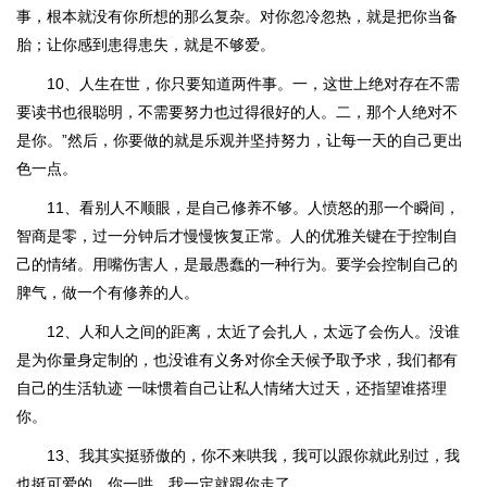
事，根本就没有你所想的那么复杂。对你忽冷忽热，就是把你当备
胎；让你感到患得患失，就是不够爱。
10、人生在世，你只要知道两件事。一，这世上绝对存在不需
要读书也很聪明，不需要努力也过得很好的人。二，那个人绝对不
是你。”然后，你要做的就是乐观并坚持努力，让每一天的自己更出
色一点。
11、看别人不顺眼，是自己修养不够。人愤怒的那一个瞬间，
智商是零，过一分钟后才慢慢恢复正常。人的优雅关键在于控制自
己的情绪。用嘴伤害人，是最愚蠢的一种行为。要学会控制自己的
脾气，做一个有修养的人。
12、人和人之间的距离，太近了会扎人，太远了会伤人。没谁
是为你量身定制的，也没谁有义务对你全天候予取予求，我们都有
自己的生活轨迹 一味惯着自己让私人情绪大过天，还指望谁搭理
你。
13、我其实挺骄傲的，你不来哄我，我可以跟你就此别过，我
也挺可爱的，你一哄，我一定就跟你走了。