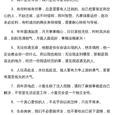
3、有些时候有些事，总是需要有人迁就的。自己想要靠近和交
心的人，不妨迁就，这不叫懦弱，而叫智慧。凡事须看远些，急功
未必近利，有时成功的脚步来得很慢，需要耐心聆听与等候。
4、年年圆满如意，月月事事顺心，日日喜悦无忧，时时高兴欢
喜，刻刻充满朝气，月圆人圆花好，事顺业顺家兴！
5、无论你遇见谁，他都是你生命该出现的人，绝非偶然，他一
定会教会你一些什么。所以我也相信：无论我走到哪里，那都是我
该去的地方，经历一些我该经历的事，遇见我该遇见的人。
6、人往高处走，水往低处流。做人要有力争上游的勇气，更要
有愿意低头的大气。
7、四年异地恋，小曼生病了没人照顾，遇到了麻烦事都是自己
解决，不管是生活还是工作，小曼完全是一个独立女性。
8、一个真心爱你的人，不在乎你以前怎样，只在乎将来。
9、生命匆匆，我们不必委曲求全，也不要给自己留下遗憾，就