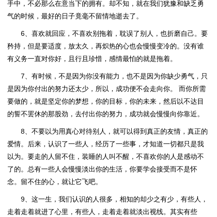
手中，不必那么在意当下的拥有。却不知，就在我们犹豫和缺乏勇
气的时候，最好的日子竟毫不留情地逝去了。
6、喜欢就回应，不喜欢别拖着，耽误了别人，也折磨自己。要
矜持，但是要适度，放太久，再炽热的心也会慢慢变冷的。没有谁
有义务一直对你好，且行且珍惜，感情最怕的就是拖着。
7、有时候，不是因为你没有能力，也不是因为你缺少勇气，只
是因为你付出的努力还太少，所以，成功便不会走向你。 而你所需
要做的，就是坚定你的梦想，你的目标，你的未来，然后以不达目
的誓不罢休的那股劲，去付出你的努力，成功就会慢慢向你靠近。
8、不要以为用真心对待别人，就可以得到真正的友情，真正的
爱情。后来，认识了一些人，经历了一些事，才知道一切都只是我
以为。要走的人留不住，装睡的人叫不醒，不喜欢你的人是感动不
了的。总有一些人会慢慢淡出你的生活，你要学会接受而不是怀
念。留不住的心，就让它飞吧。
9、这一生，我们认识的人很多，相知的却少之有少，有些人，
走着走着就进了心里，有些人，走着走着就淡出视线。其实有些