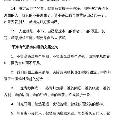
14、决定放弃了的事，就请放弃得干干净净。那些决定再也不
见面的人，就真的不要见面了。请不要让我再做背叛自己的事了。
如果要爱别人，就请先好好爱自己。
15、人生就是一本书，自己是这本书的作者，书的厚重、长
短，精彩抑或平庸，都要靠自己去书写。
干净有气质有内涵的文案短句
1、不曾辜负过每个朝阳，不曾荒废过每个深夜，因为平凡而奋
斗，因为奋斗而不平凡。
2、我们的图上距离很短，实际距离很长 貌似挨得很近，中间却
隔了一座难以跨越的灯火······
3、一壶青纱到底，一盏青灯燃尽，谁的阑珊，谁的纸鸢，谁的
古刹，谁的沽酒，谁的红锦，谁的蒹葭，终成骨沙一吹。
4、时光阡陌，悠悠远远，犹记曾经，曾经低眉浅笑的模样。
5、能百毒不侵的人，都曾经伤痕累累过。能笑看风云的人，都